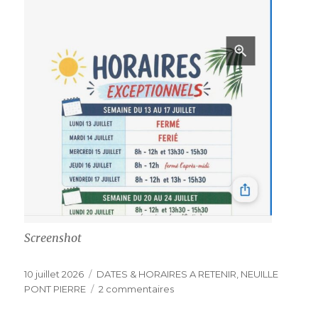
Screenshot
Publié
Catégories
10 juillet 2026
DATES & HORAIRES A RETENIR
,
NEUILLE
le
sur
PONT PIERRE
2 commentaires
DATES
&