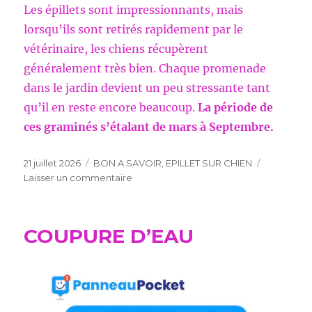
Les épillets sont impressionnants, mais
lorsqu’ils sont retirés rapidement par le
vétérinaire, les chiens récupèrent
généralement très bien. Chaque promenade
dans le jardin devient un peu stressante tant
qu’il en reste encore beaucoup.
La période de
ces graminés s’étalant de mars à Septembre.
Publié
Catégories
21 juillet 2026
BON A SAVOIR
,
EPILLET SUR CHIEN
le
sur
Laisser un commentaire
UN
EPILLET
SUR
COUPURE D’EAU
CHIEN