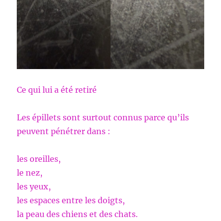
Ce qui lui a été retiré
Les épillets sont surtout connus parce qu’ils
peuvent pénétrer dans :
les oreilles,
le nez,
les yeux,
les espaces entre les doigts,
la peau des chiens et des chats.