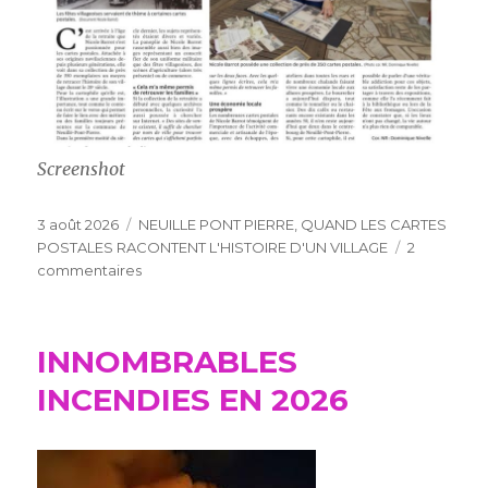
Screenshot
Publié
Catégories
3 août 2026
NEUILLE PONT PIERRE
,
QUAND LES CARTES
le
POSTALES RACONTENT L'HISTOIRE D'UN VILLAGE
2
sur
commentaires
QUAND
LES
CARTES
INNOMBRABLES
POSTALES
RACONTENT
INCENDIES EN 2026
L’HISTOIRE
D’UN
VILLAGE