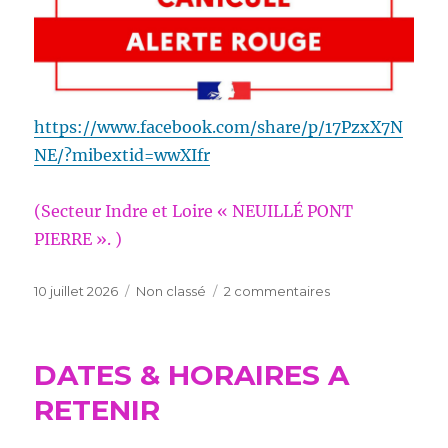
chaleur
!
https://www.facebook.com/share/p/17PzxX7N
NE/?mibextid=wwXIfr
(Secteur Indre et Loire « NEUILLÉ PONT
PIERRE ». )
Publié
Catégories
sur
10 juillet 2026
Non classé
2 commentaires
le
INFO
DERNIÈRE
MINUTE
DATES & HORAIRES A
RETENIR