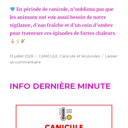
En période de canicule, n’oublions pas que
les animaux ont eux aussi besoin de notre
vigilance, d’eau fraîche et d’un coin d’ombre
pour traverser ces épisodes de fortes chaleurs.
Publié
Catégories
13 juillet 2026
CANICULE
,
Canicule et les poules
Laisser
le
sur
un commentaire
Pendant
INFO DERNIÈRE MINUTE
la
canicule,
nos
poules
aussi
souffrent
de
la