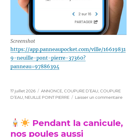
Screenshot
https://app.panneaupocket.com/ville/16619831
9-neuille-pont-pierre-37360?
panneau=97886394
Publié
Catégories
17 juillet 2026
ANNONCE
,
COUPURE D’EAU
,
COUPURE
le
sur
D’EAU
,
NEUILLE POINT PIERRE
Laisser un commentaire
COUP
D’EAU
Pendant la canicule,
nos poules aussi