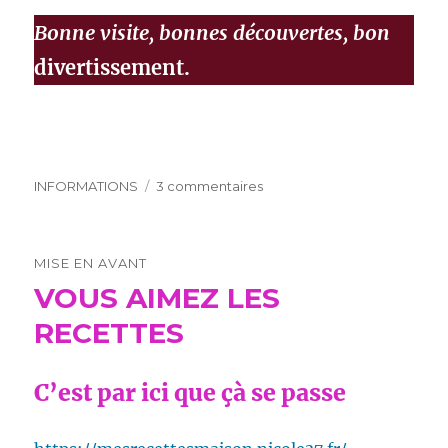
Bonne visite, bonnes découvertes, bon
divertissement.
Catégories
sur
INFORMATIONS
3 commentaires
BIENVENUE
ICI
DANS
MISE EN AVANT
MON
VOUS AIMEZ LES
UNIVERS
RECETTES
C’est par ici que çà se passe