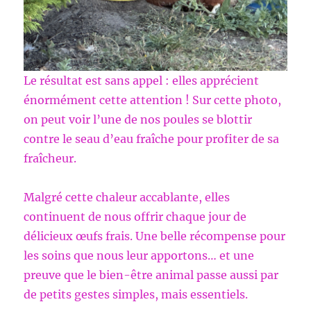
Le résultat est sans appel : elles apprécient
énormément cette attention ! Sur cette photo,
on peut voir l’une de nos poules se blottir
contre le seau d’eau fraîche pour profiter de sa
fraîcheur.
Malgré cette chaleur accablante, elles
continuent de nous offrir chaque jour de
délicieux œufs frais. Une belle récompense pour
les soins que nous leur apportons… et une
preuve que le bien-être animal passe aussi par
de petits gestes simples, mais essentiels.