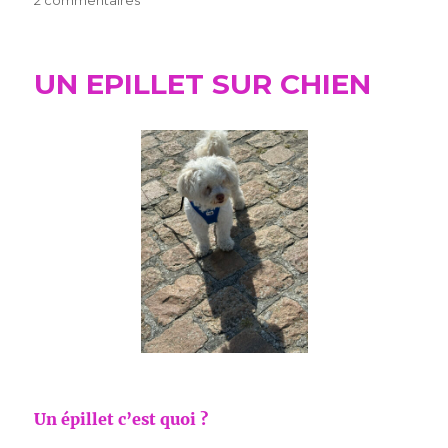
2 commentaires
INNOMBRABLES
INCENDIES
EN
UN EPILLET SUR CHIEN
2026
Un épillet c’est quoi ?