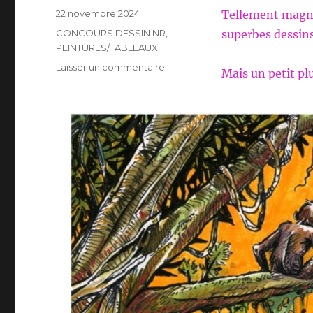
Publié
22 novembre 2024
Tellement magni
le
Catégories
CONCOURS DESSIN NR
,
superbes dessins.
PEINTURES/TABLEAUX
sur
Laisser un commentaire
Mais un petit plu
LE
CONCOURS
DE
DESSIN
NR