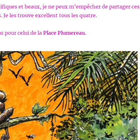
fiques et beaux, je ne peux m’empêcher de partager ces
 Je les trouve excellent tous les quatre.
s pour celui de la
Place Plumereau.