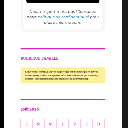
Nous ne spammons pas ! Consultez
notre
politique de confidentialité
pour
plus d’informations.
RUBRIQUE FAMILLE
août 2026
L
M
M
J
V
S
D