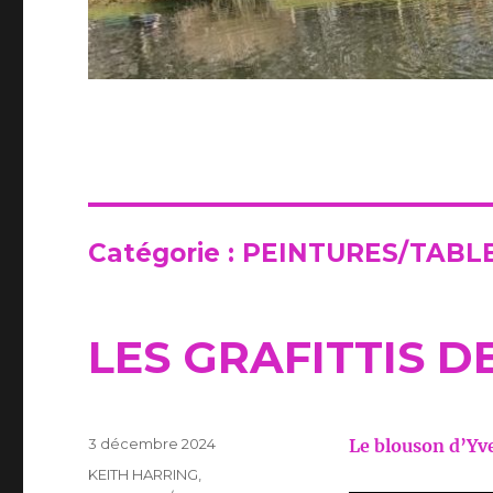
Catégorie :
PEINTURES/TABL
LES GRAFITTIS D
Publié
3 décembre 2024
Le blouson d’Yve
le
Catégories
KEITH HARRING
,