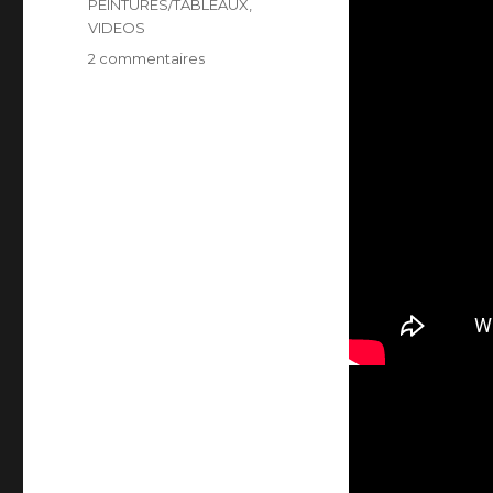
PEINTURES/TABLEAUX
,
VIDEOS
sur
2 commentaires
LES
GRAFITTIS
DE
KEITH
HARRING