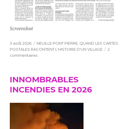
Screenshot
Publié
Catégories
3 août 2026
NEUILLE PONT PIERRE
,
QUAND LES CARTES
le
POSTALES RACONTENT L'HISTOIRE D'UN VILLAGE
2
sur
commentaires
QUAND
LES
CARTES
INNOMBRABLES
POSTALES
RACONTENT
INCENDIES EN 2026
L’HISTOIRE
D’UN
VILLAGE