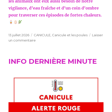
les animaux ont eux aussi besoin de notre
vigilance, d’eau fraîche et d’un coin d’ombre
pour traverser ces épisodes de fortes chaleurs.
Publié
Catégories
13 juillet 2026
CANICULE
,
Canicule et les poules
Laisser
le
sur
un commentaire
Pendant
INFO DERNIÈRE MINUTE
la
canicule,
nos
poules
aussi
souffrent
de
la
chaleur
!