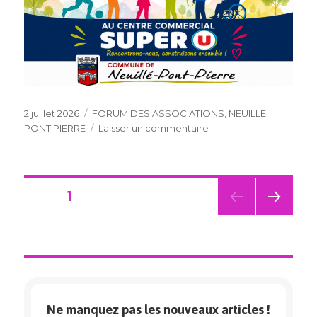
Publié
Catégories
2 juillet 2026
FORUM DES ASSOCIATIONS
,
NEUILLE
le
sur
PONT PIERRE
Laisser un commentaire
FORUM
DES
ASSOCIATIONS
Pagination
PAGE
1
PAG
des
E
SUIV
publications
ANT
E
Ne manquez pas les nouveaux articles !