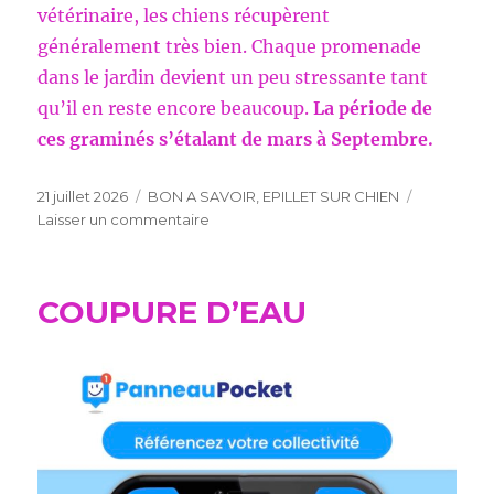
vétérinaire, les chiens récupèrent
généralement très bien. Chaque promenade
dans le jardin devient un peu stressante tant
qu’il en reste encore beaucoup.
La période de
ces graminés s’étalant de mars à Septembre.
Publié
Catégories
21 juillet 2026
BON A SAVOIR
,
EPILLET SUR CHIEN
le
sur
Laisser un commentaire
UN
EPILLET
SUR
COUPURE D’EAU
CHIEN