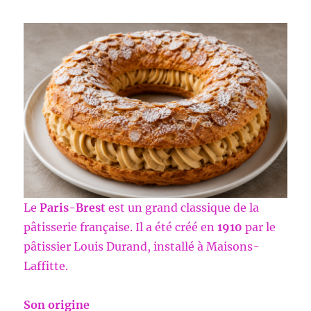
RETENIR
Le
Paris-Brest
est un grand classique de la
pâtisserie française. Il a été créé en
1910
par le
pâtissier Louis Durand, installé à Maisons-
Laffitte.
Son origine