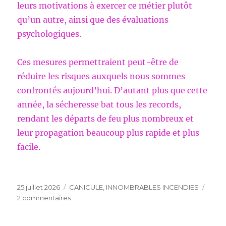
leurs motivations à exercer ce métier plutôt
qu’un autre, ainsi que des évaluations
psychologiques.
Ces mesures permettraient peut-être de
réduire les risques auxquels nous sommes
confrontés aujourd’hui. D’autant plus que cette
année, la sécheresse bat tous les records,
rendant les départs de feu plus nombreux et
leur propagation beaucoup plus rapide et plus
facile.
Publié
Catégories
25 juillet 2026
CANICULE
,
INNOMBRABLES INCENDIES
le
sur
2 commentaires
INNOMBRABLES
INCENDIES