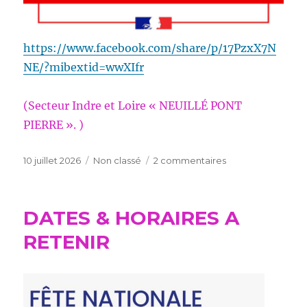
https://www.facebook.com/share/p/17PzxX7N
NE/?mibextid=wwXIfr
(Secteur Indre et Loire « NEUILLÉ PONT
PIERRE ». )
Publié
Catégories
sur
10 juillet 2026
Non classé
2 commentaires
le
INFO
DERNIÈRE
MINUTE
DATES & HORAIRES A
RETENIR