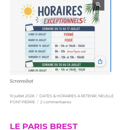
Screenshot
Publié
Catégories
10 juillet 2026
DATES & HORAIRES A RETENIR
,
NEUILLE
le
sur
PONT PIERRE
2 commentaires
DATES
&
HORAIRES
LE PARIS BREST
A