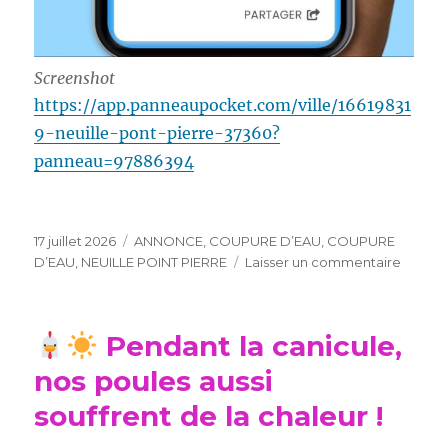
Screenshot
https://app.panneaupocket.com/ville/16619831
9-neuille-pont-pierre-37360?
panneau=97886394
Publié
Catégories
17 juillet 2026
ANNONCE
,
COUPURE D’EAU
,
COUPURE
le
sur
D’EAU
,
NEUILLE POINT PIERRE
Laisser un commentaire
COUP
D’EAU
Pendant la canicule,
nos poules aussi
souffrent de la chaleur !