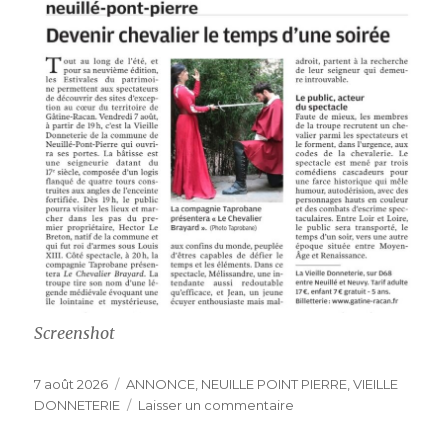
Screenshot
Publié
Catégories
7 août 2026
ANNONCE
,
NEUILLE POINT PIERRE
,
VIEILLE
le
sur
DONNETERIE
Laisser un commentaire
VIEILLE
DONNETERIE