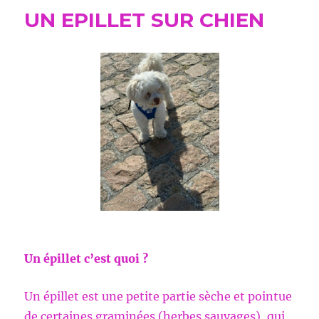
EN
UN EPILLET SUR CHIEN
2026
Un épillet c’est quoi ?
Un épillet est une petite partie sèche et pointue
de certaines graminées (herbes sauvages), qui