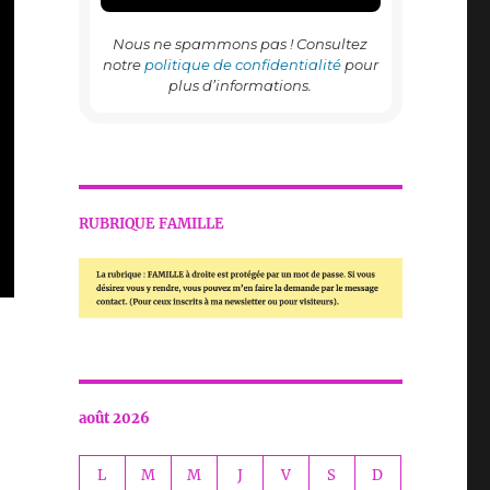
Nous ne spammons pas ! Consultez
notre
politique de confidentialité
pour
plus d’informations.
RUBRIQUE FAMILLE
août 2026
L
M
M
J
V
S
D