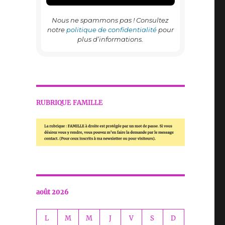
Nous ne spammons pas ! Consultez
notre
politique de confidentialité
pour
plus d’informations.
RUBRIQUE FAMILLE
août 2026
L
M
M
J
V
S
D