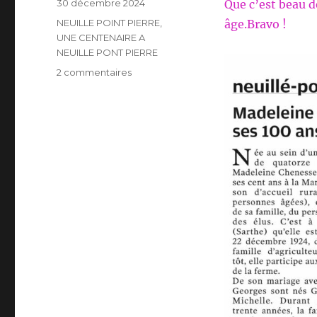
Publié
30 décembre 2024
Que c’est beau d
le
Catégories
NEUILLE POINT PIERRE
,
âge.Bravo !
UNE CENTENAIRE A
NEUILLE PONT PIERRE
sur
2 commentaires
UNE
CENTENAIRE
A
NEUILLE
PONT
PIERRE