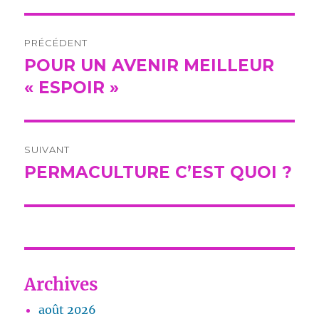
Navigation
PRÉCÉDENT
de
POUR UN AVENIR MEILLEUR
Publication
précédente :
« ESPOIR »
l’article
SUIVANT
PERMACULTURE C’EST QUOI ?
Publication
suivante :
Archives
août 2026