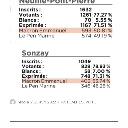
Auteur
Publié
Catégories
nicole
25 avril 2022
ACTUALITES
,
VOTE
le