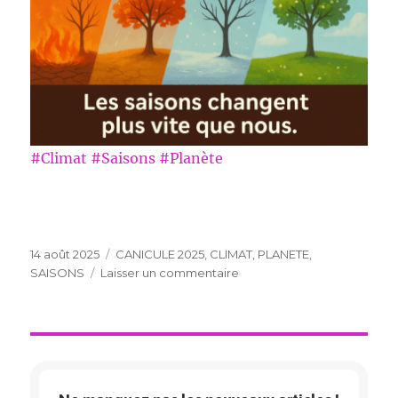
#Climat #Saisons #Planète
Publié
Catégories
14 août 2025
CANICULE 2025
,
CLIMAT
,
PLANETE
,
le
sur
SAISONS
Laisser un commentaire
CANICULE
2025