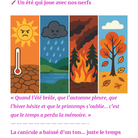
Un été qui joue avec nos nerfs
« Quand l’été brûle, que l’automne pleure, que
l’hiver hésite et que le printemps s’oublie… c’est
que le temps a perdu la mémoire. »
—————————————-
La canicule a baissé d’un ton… juste le temps