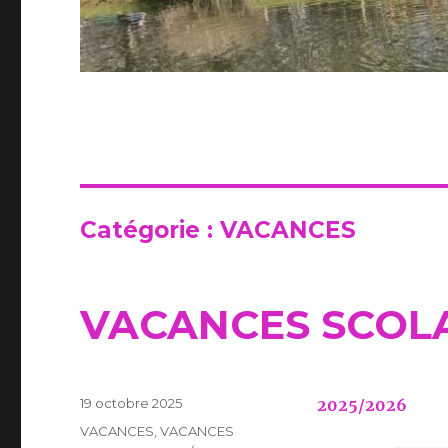
Catégorie :
VACANCES
VACANCES SCOLA
Publié
19 octobre 2025
2025/2026
le
Catégories
VACANCES
,
VACANCES