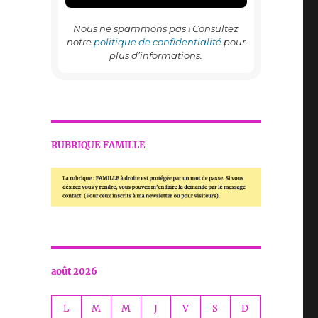
Nous ne spammons pas ! Consultez
notre
politique de confidentialité
pour
plus d’informations.
RUBRIQUE FAMILLE
août 2026
L
M
M
J
V
S
D