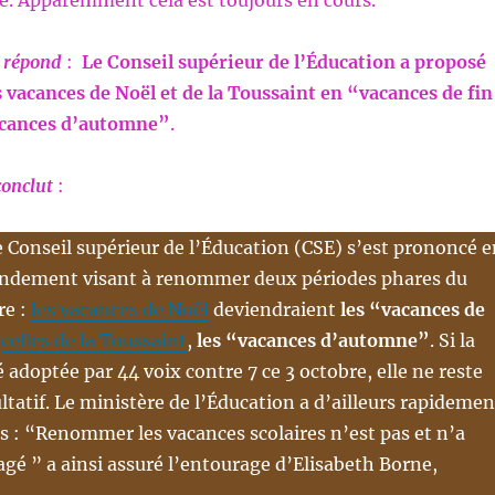
se. Apparemment cela est toujours en cours.
 répond
:
Le Conseil supérieur de l’Éducation a proposé
s vacances de Noël et de la Toussaint en “vacances de fin
acances d’automne”
.
conclut
:
le Conseil supérieur de l’Éducation (CSE) s’est prononcé 
ndement visant à renommer deux périodes phares du
re :
les vacances de Noël
deviendraient
les “vacances de
t
celles de la Toussaint
,
les “vacances d’automne”
. Si la
 adoptée par 44 voix contre 7 ce 3 octobre, elle ne reste
ltatif. Le ministère de l’Éducation a d’ailleurs rapidemen
ses : “Renommer les vacances scolaires n’est pas et n’a
agé ” a ainsi assuré l’entourage d’Elisabeth Borne,