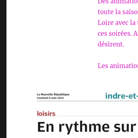
Des animation
toute la sais
Loire avec l
ces soirées. A
désirent.
Les animatio