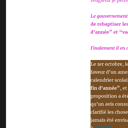
religieux je pen
Le gouvernement
de rebaptiser le
d’année” et “v
Finalement il en 
Le 1er octobre, 
faveur d’un ame
calendrier scolai
fin d’année”
, e
proposition a été
qu’un avis consu
clarifié les cho
jamais été envis