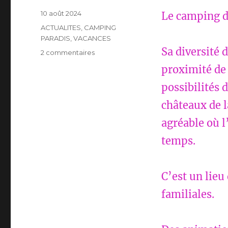
Publié
10 août 2024
Le camping de
le
Catégories
ACTUALITES
,
CAMPING
PARADIS
,
VACANCES
Sa diversité
sur
2 commentaires
CAMPING
proximité de
PARADIS
L’ARADA
possibilités 
PARC
châteaux de l
DE
SONZAY
agréable où l
(37)
temps.
C’est un lieu
familiales.