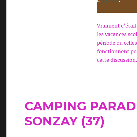
à
BFMTV
.
Vraiment c’était 
les vacances sco
période ou cclle
fonctionnent pou
cette discussion.
CAMPING PARADI
SONZAY (37)