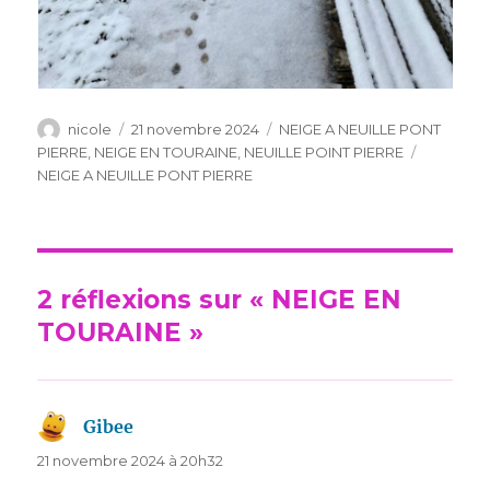
Auteur
Publié
Catégories
nicole
21 novembre 2024
NEIGE A NEUILLE PONT
le
Étiquette
PIERRE
,
NEIGE EN TOURAINE
,
NEUILLE POINT PIERRE
NEIGE A NEUILLE PONT PIERRE
2 réflexions sur « NEIGE EN
TOURAINE »
Gibee
dit :
21 novembre 2024 à 20h32