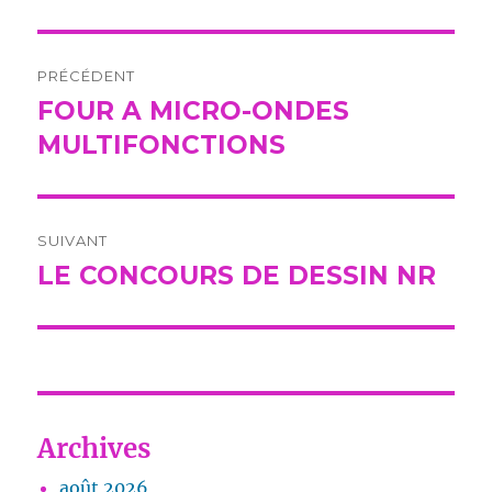
Navigation
PRÉCÉDENT
de
FOUR A MICRO-ONDES
Publication
précédente :
MULTIFONCTIONS
l’article
SUIVANT
LE CONCOURS DE DESSIN NR
Publication
suivante :
Archives
août 2026