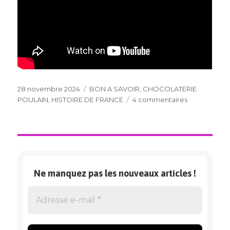
Publié
Catégories
28 novembre 2024
BON A SAVOIR
,
CHOCOLATERIE
le
sur
POULAIN
,
HISTOIRE DE FRANCE
4 commentaires
CHOCOLATE
POULAIN
BLOIS
Ne manquez pas les nouveaux articles !