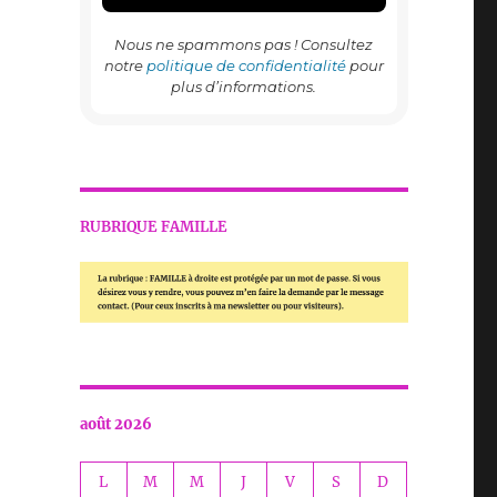
Nous ne spammons pas ! Consultez
notre
politique de confidentialité
pour
plus d’informations.
RUBRIQUE FAMILLE
août 2026
L
M
M
J
V
S
D