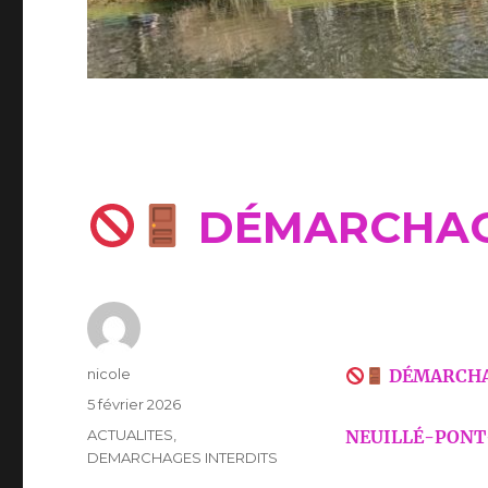
DÉMARCHAG
Auteur
nicole
DÉMARCHA
Publié
5 février 2026
le
Catégories
ACTUALITES
,
NEUILLÉ-PONT
DEMARCHAGES INTERDITS