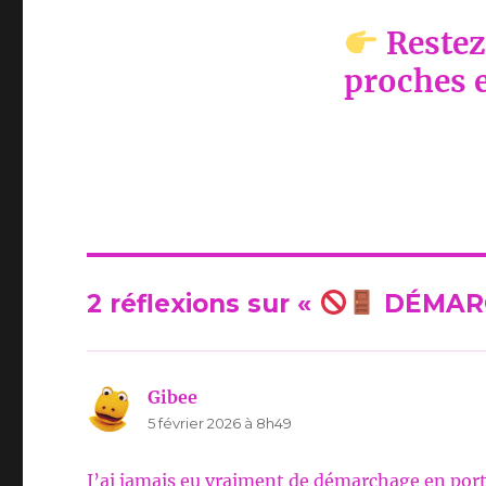
Restez
proches e
2 réflexions sur «
DÉMARC
Gibee
dit :
5 février 2026 à 8h49
J’ai jamais eu vraiment de démarchage en port