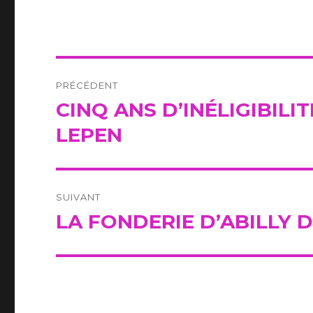
Navigation
PRÉCÉDENT
de
CINQ ANS D’INÉLIGIBIL
Publication
précédente :
l’article
LEPEN
SUIVANT
LA FONDERIE D’ABILLY 
Publication
suivante :