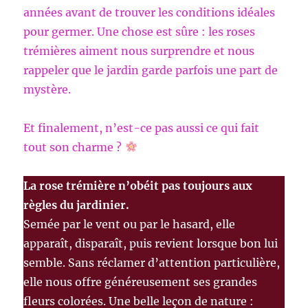
années avant de trouver les conditions idéales
pour germer. Une chose est sûre : les roses
trémières aiment nous surprendre et nous
rappeler que le jardin garde parfois une part de
mystère.
Et finalement, n’est-ce pas aussi ce qui fait
tout son charme ?
La rose trémière n’obéit pas toujours aux
règles du jardinier.
Semée par le vent ou par le hasard, elle
apparaît, disparaît, puis revient lorsque bon lui
semble. Sans réclamer d’attention particulière,
elle nous offre généreusement ses grandes
fleurs colorées. Une belle leçon de nature :