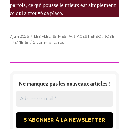
parfois, ce qui pousse le mieux est simplement
ce qui a trouvé sa place.
Publié
Catégories
7 juin 2026
LES FLEURS
,
MES PARTAGES PERSO
,
ROSE
le
sur
TRÉMIÈRE
2 commentaires
ROSE
TRÉMIÈRE
Ne manquez pas les nouveaux articles !