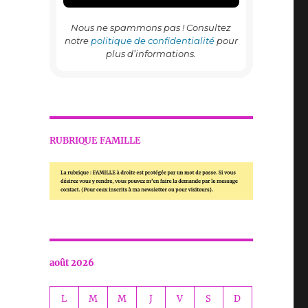
Nous ne spammons pas ! Consultez
notre
politique de confidentialité
pour
plus d’informations.
RUBRIQUE FAMILLE
août 2026
L
M
M
J
V
S
D