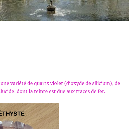
une variété de quartz violet (dioxyde de silicium), de
ucide, dont la teinte est due aux traces de fer.