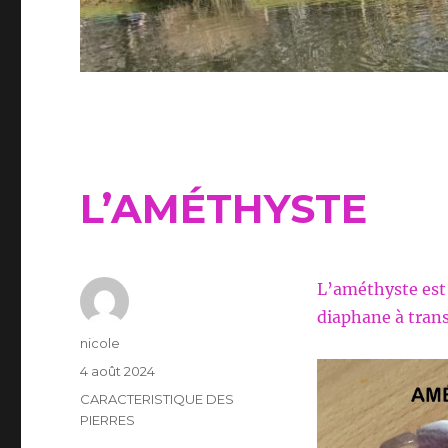
L’AMÉTHYSTE
L’améthyste est 
diaphane à transl
Auteur
nicole
Publié
4 août 2024
le
Catégories
CARACTERISTIQUE DES
PIERRES