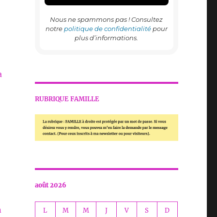
Nous ne spammons pas ! Consultez
notre
politique de confidentialité
pour
plus d’informations.
a
RUBRIQUE FAMILLE
août 2026
n
L
M
M
J
V
S
D