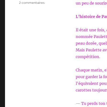
sur
2 commentaires
un peu de sourir
1er
DECEMBRE
L’histoire de Pa
Il était une foi
nommée Paulette.
peau dorée, quel
Mais Paulette av
compétition.
Chaque matin, ell
pour garder la f
l’équivalent pou
carottes toujour
— Tu perds ton te