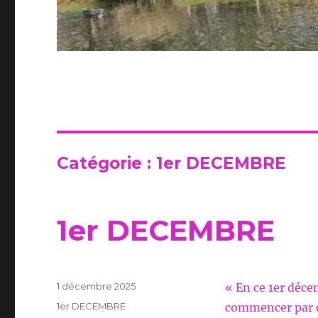
Catégorie :
1er DECEMBRE
1er DECEMBRE
Publié
1 décembre 2025
« En ce 1er déce
le
Catégories
1er DECEMBRE
commencer par q