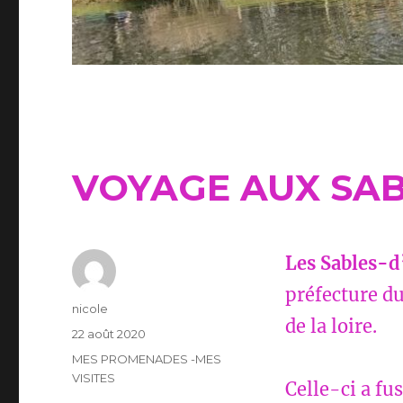
VOYAGE AUX SAB
Les Sables-
préfecture d
Auteur
nicole
de la loire.
Publié
22 août 2020
le
Catégories
MES PROMENADES -MES
VISITES
Celle-ci a fu