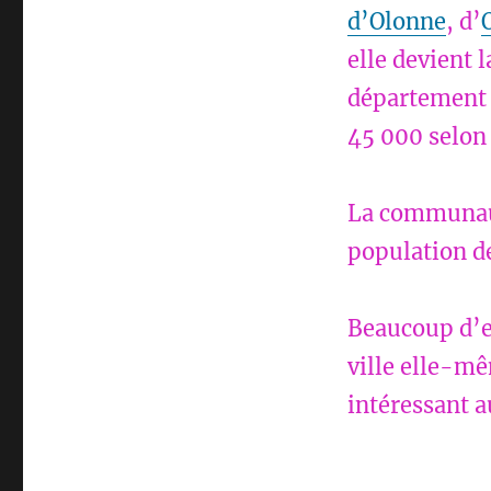
d’Olonne
, d’
elle devient
département a
45 000 selon 
La communau
population de
Beaucoup d’e
ville elle-mê
intéressant a