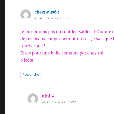
cheznous62
dit :
23 août 2020 à 18h50
Je ne connais pas du tout les Sables d’Olonne s
de tes beaux coups coeur photos … Je sais que 
touristique !
Bises pour une belle semaine par chez toi !
Nicole
Répondre
nini
dit :
24 août 2020 à 10h02