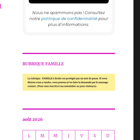
t
Nous ne spammons pas ! Consultez
notre
politique de confidentialité
pour
plus d’informations.
RUBRIQUE FAMILLE
août 2026
L
M
M
J
V
S
D