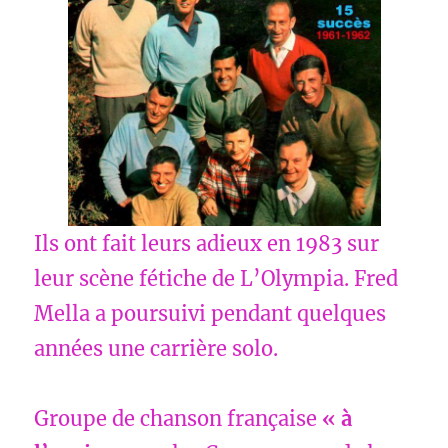
Ils ont fait leurs adieux en 1983 sur
leur scène fétiche de L’Olympia. Fred
Mella a poursuivi pendant quelques
années une carrière solo.
Groupe de chanson française
« à