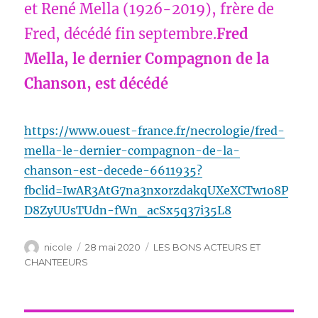
et René Mella (1926-2019), frère de
Fred, décédé fin septembre.
Fred
Mella, le dernier Compagnon de la
Chanson, est décédé
https://www.ouest-france.fr/necrologie/fred-
mella-le-dernier-compagnon-de-la-
chanson-est-decede-6611935?
fbclid=IwAR3AtG7na3nxorzdakqUXeXCTw1o8P
D8ZyUUsTUdn-fWn_acSx5q37i35L8
Auteur
Publié
Catégories
nicole
28 mai 2020
LES BONS ACTEURS ET
le
CHANTEEURS