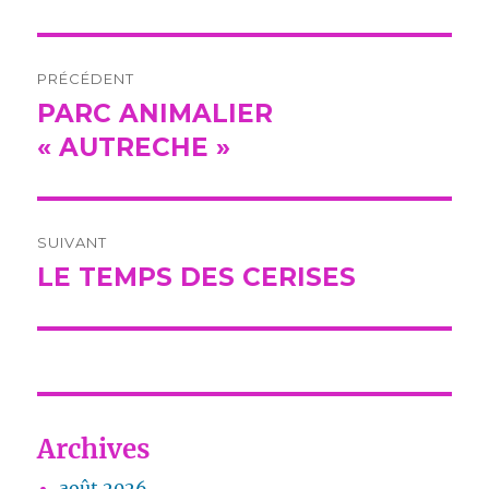
Navigation
PRÉCÉDENT
de
PARC ANIMALIER
Publication
précédente :
« AUTRECHE »
l’article
SUIVANT
LE TEMPS DES CERISES
Publication
suivante :
Archives
août 2026