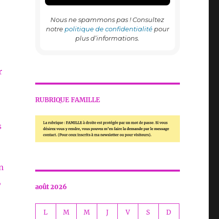
e
Nous ne spammons pas ! Consultez
notre
politique de confidentialité
pour
plus d’informations.
r
RUBRIQUE FAMILLE
s
n
,
août 2026
L
M
M
J
V
S
D