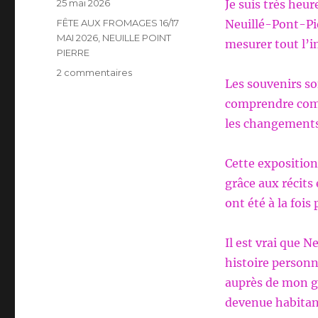
Publié
25 mai 2026
Je suis très heu
le
Catégories
FÊTE AUX FROMAGES 16/17
Neuillé-Pont-Pie
MAI 2026
,
NEUILLE POINT
mesurer tout l’in
PIERRE
sur
2 commentaires
Les souvenirs so
FÊTE
AUX
comprendre comm
FROMAGES
les changements 
DES
16/17
MAI
Cette expositio
2026
grâce aux récits
ont été à la fois
Il est vrai que 
histoire personn
auprès de mon gr
devenue habitan