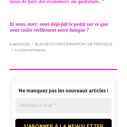
aussi de faire des économies au quotidien…”
Et vous, avez-vous déjà fait le point sur ce que
vous coûte réellement votre banque ?
Publié
Catégories
4 avril 2026
BUDGET/CONSOMMATION
,
VIE PRATIQUE
le
sur
4 commentaires
LA
BANQUE
–
COMPTE
COURANT
Ne manquez pas les nouveaux articles !