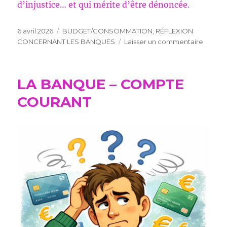
d’injustice… et qui mérite d’être dénoncée.
Publié
Catégories
6 avril 2026
BUDGET/CONSOMMATION
,
RÉFLEXION
le
sur
CONCERNANT LES BANQUES
Laisser un commentaire
RÉFLE
CONCE
LES
LA BANQUE – COMPTE
BANQ
COURANT