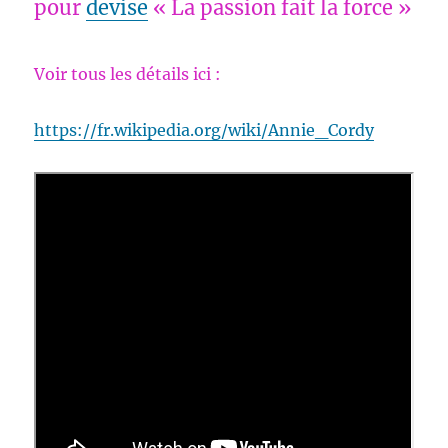
pour
devise
« La passion fait la force »
Voir tous les détails ici :
https://fr.wikipedia.org/wiki/Annie_Cordy