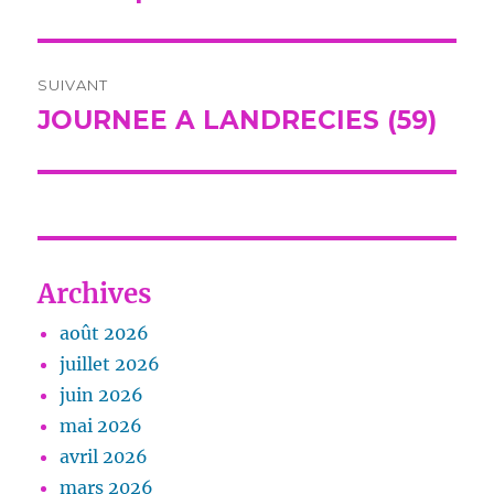
précédente :
l’article
SUIVANT
JOURNEE A LANDRECIES (59)
Publication
suivante :
Archives
août 2026
juillet 2026
juin 2026
mai 2026
avril 2026
mars 2026