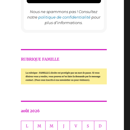
Nous ne spammons pas ! Consultez
notre
politique de confidentialité
pour
plus d’informations.
RUBRIQUE FAMILLE
août 2026
L
M
M
J
V
S
D