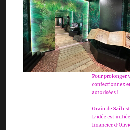
Pour prolonger vo
confectionnez et 
autorisées !
Grain de Sail
est
L’idée est initié
financier d’Oliv