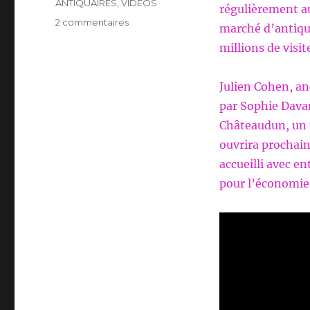
ANTIQUAIRES
,
VIDEOS
régulièrement au
sur
2 commentaires
marché d’antiqua
AFFAIRE
millions de visi
CONCLUE
:
JULIEN
Julien Cohen, an
COHEN
par Sophie Davan
Châteaudun, un
ouvrira prochai
accueilli avec en
pour l’économie 