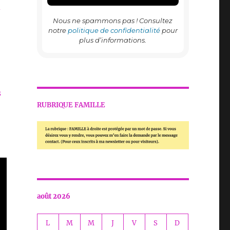
d
Nous ne spammons pas ! Consultez
notre
politique de confidentialité
pour
plus d’informations.
s
RUBRIQUE FAMILLE
août 2026
L
M
M
J
V
S
D