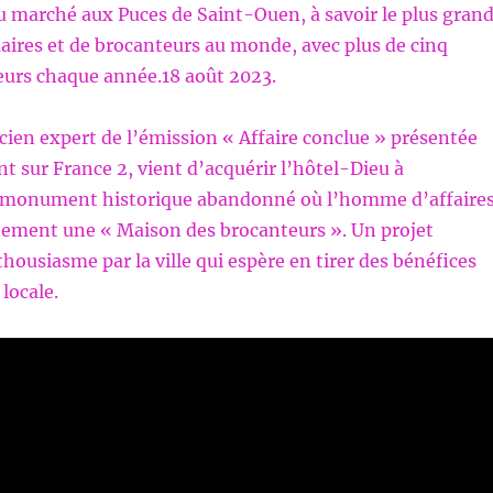
 marché aux Puces de Saint-Ouen, à savoir le plus gran
ires et de brocanteurs au monde, avec plus de cinq
teurs chaque année.18 août 2023.
cien expert de l’émission « Affaire conclue » présentée
t sur France 2, vient d’acquérir l’hôtel-Dieu à
 monument historique abandonné où l’homme d’affaire
nement une « Maison des brocanteurs ». Un projet
thousiasme par la ville qui espère en tirer des bénéfices
locale.