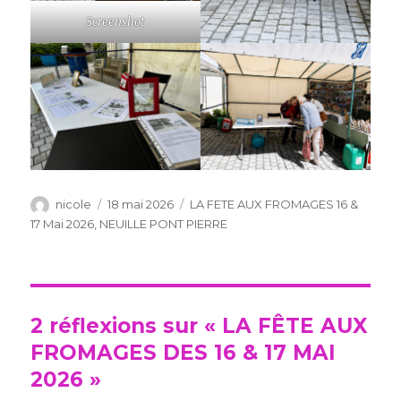
Screenshot
Auteur
Publié
Catégories
nicole
18 mai 2026
LA FETE AUX FROMAGES 16 &
le
17 Mai 2026
,
NEUILLE PONT PIERRE
2 réflexions sur « LA FÊTE AUX
FROMAGES DES 16 & 17 MAI
2026 »