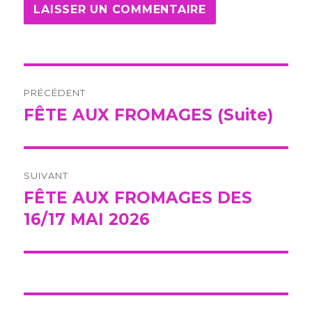
Navigation
PRÉCÉDENT
de
FÊTE AUX FROMAGES (Suite)
Publication
précédente :
l’article
SUIVANT
FÊTE AUX FROMAGES DES
Publication
suivante :
16/17 MAI 2026