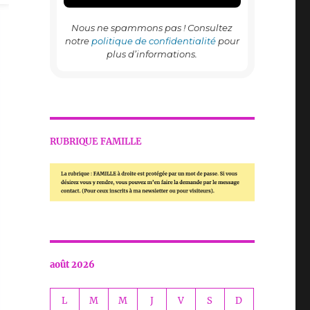
Nous ne spammons pas ! Consultez
notre
politique de confidentialité
pour
plus d’informations.
RUBRIQUE FAMILLE
août 2026
L
M
M
J
V
S
D