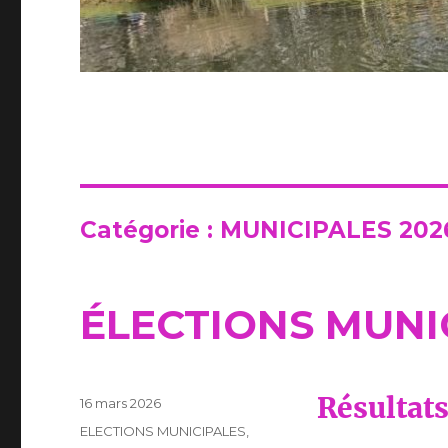
Catégorie :
MUNICIPALES 202
ÉLECTIONS MUNI
Résultats
Publié
16 mars 2026
le
Catégories
ELECTIONS MUNICIPALES
,