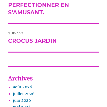
précédente :
PERFECTIONNER EN
l’article
S’AMUSANT.
SUIVANT
CROCUS JARDIN
Publication
suivante :
Archives
août 2026
juillet 2026
juin 2026