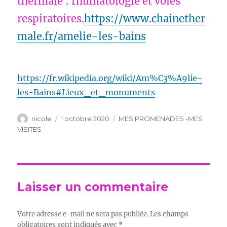
thermale : rhumatologie et voies
respiratoires.
https://www.chainether
male.fr/amelie-les-bains
https://fr.wikipedia.org/wiki/Am%C3%A9lie-
les-Bains#Lieux_et_monuments
Auteur
Publié
Catégories
nicole
1 octobre 2020
MES PROMENADES -MES
le
VISITES
Laisser un commentaire
Votre adresse e-mail ne sera pas publiée.
Les champs
obligatoires sont indiqués avec
*