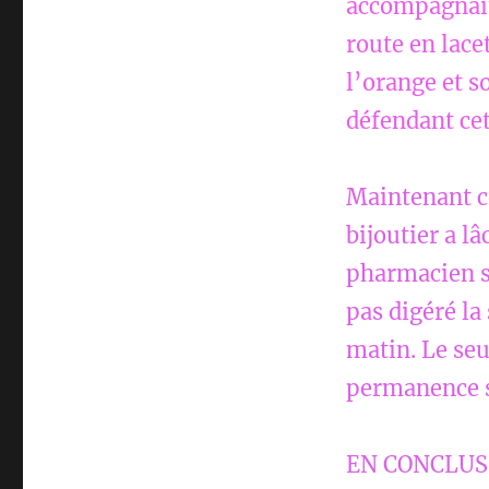
accompagnait 
route en lace
l’orange et s
défendant cet
Maintenant ce
bijoutier a l
pharmacien s’
pas digéré la 
matin. Le seu
permanence s
EN CONCLUSIO