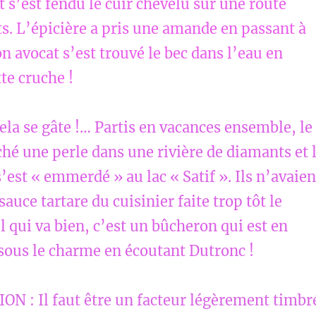
s’est fendu le cuir chevelu sur une route
ts. L’épicière a pris une amande en passant à
on avocat s’est trouvé le bec dans l’eau en
te cruche !
la se gâte !… Partis en vacances ensemble, le
âché une perle dans une rivière de diamants et 
est « emmerdé » au lac « Satif ». Ils n’avaien
sauce tartare du cuisinier faite trop tôt le
l qui va bien, c’est un bûcheron qui est en
ous le charme en écoutant Dutronc !
N : Il faut être un facteur légèrement timbr