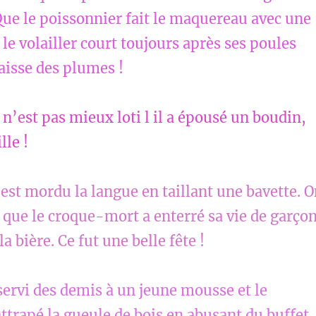
Que le poissonnier fait le maquereau avec une
le volailler court toujours après ses poules
laisse des plumes !
 n’est pas mieux loti l il a épousé un boudin,
lle !
est mordu la langue en taillant une bavette. 
 que le croque-mort a enterré sa vie de garço
a bière. Ce fut une belle fête !
 servi des demis à un jeune mousse et le
ttrapé la gueule de bois en abusant du buffet.