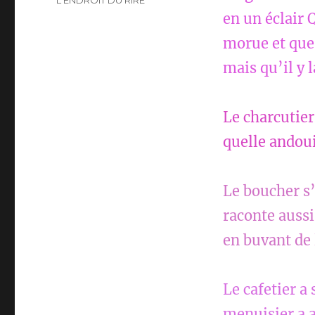
L'ENDROIT DU RIRE
en un éclair 
morue et que 
mais qu’il y 
Le charcutier
quelle andoui
Le boucher s’
raconte aussi
en buvant de l
Le cafetier a
menuisier a a