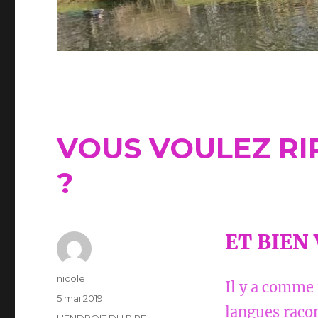
VOUS VOULEZ RI
?
ET BIEN 
Auteur
nicole
Il y a comme
Publié
5 mai 2019
langues racon
le
Catégories