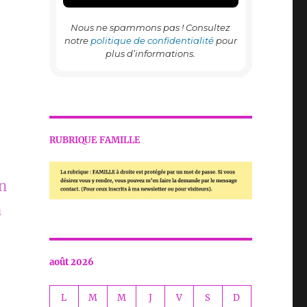
Nous ne spammons pas ! Consultez
notre
politique de confidentialité
pour
plus d’informations.
RUBRIQUE FAMILLE
On
n
août 2026
L
M
M
J
V
S
D