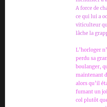
A force de ch
ce qui lui a 
viticulteur q
lâche la grap
L’horloger n’
perdu sa gran
boulanger, qui
maintenant da
alors qu’il ét
fumant un joi
col plutôt qu