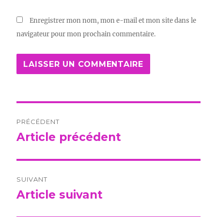
Enregistrer mon nom, mon e-mail et mon site dans le
navigateur pour mon prochain commentaire.
Navigation
PRÉCÉDENT
de
Article précédent
Publication
précédente :
l’article
SUIVANT
Article suivant
Publication
suivante :