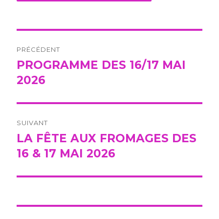
Navigation
PRÉCÉDENT
de
PROGRAMME DES 16/17 MAI
Publication
précédente :
2026
l’article
SUIVANT
LA FÊTE AUX FROMAGES DES
Publication
suivante :
16 & 17 MAI 2026