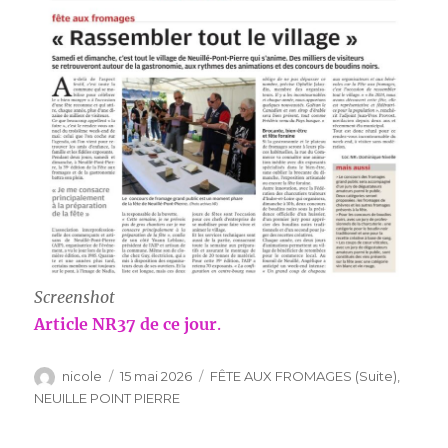
Screenshot
Article NR37 de ce jour
.
Auteur
Publié
Catégories
nicole
15 mai 2026
FÊTE AUX FROMAGES (Suite)
,
le
NEUILLE POINT PIERRE