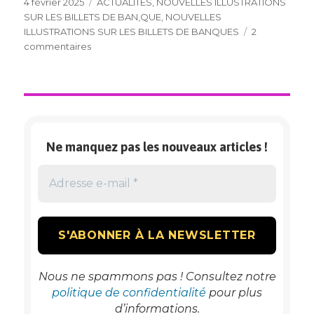
Publié
Catégories
4 février 2025
ACTUALITES
,
NOUVELLES ILLUSTRATIONS
le
SUR LES BILLETS DE BAN,QUE
,
NOUVELLES
ILLUSTRATIONS SUR LES BILLETS DE BANQUES
2
sur
commentaires
NOUVELLES
ILLUSTRATIONS
(EN
COURS)
SUR
LES
Ne manquez pas les nouveaux articles !
BILLETS
DE
BANQUE
Nous ne spammons pas ! Consultez notre
politique de confidentialité
pour plus
d’informations.