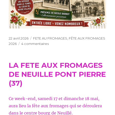
Publié
Catégories
22 avril 2026
FETE AU FROMAGES
,
FÊTE AUX FROMAGES
le
sur
2026
4 commentaires
FÊTE
AUX
FROMAGES
LA FETE AUX FROMAGES
MAI
2026
DE NEUILLE PONT PIERRE
A
(37)
NEUILLÉ
PONT
PIERRE
Ce week-end, samedi 17 et dimanche 18 mai,
aura lieu la fête aux fromages qui se déroulera
dans le centre bourg de Neuillé.