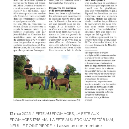
Publié
Catégories
13 mai 2025
FETE AU FROMAGES
,
LA FETE AUX
le
FROMAGES 17/18 MAI
,
LA FETE AUX FROMAGES 17/18 MAI
,
sur
NEUILLE POINT PIERRE
Laisser un commentaire