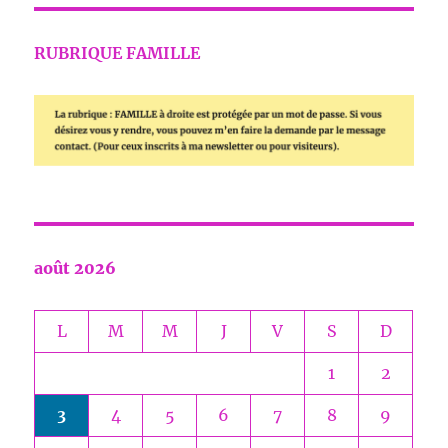
RUBRIQUE FAMILLE
août 2026
L
M
M
J
V
S
D
1
2
3
4
5
6
7
8
9