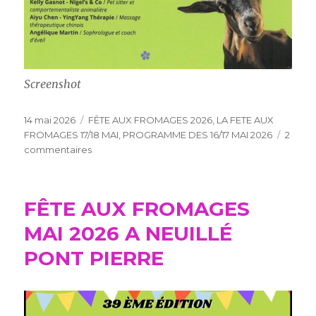
Screenshot
Publié
Catégories
14 mai 2026
FÊTE AUX FROMAGES 2026
,
LA FETE AUX
le
FROMAGES 17/18 MAI
,
PROGRAMME DES 16/17 MAI 2026
2
sur
commentaires
PROGRAMME
DES
16/17
FÊTE AUX FROMAGES
MAI
2026
MAI 2026 A NEUILLÉ
PONT PIERRE