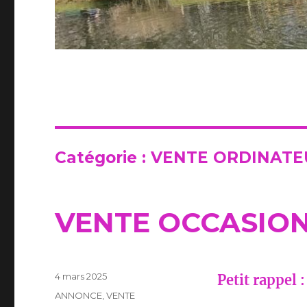
Catégorie :
VENTE ORDINATEU
VENTE OCCASION 
Publié
4 mars 2025
Petit rappel :
le
Catégories
ANNONCE
,
VENTE