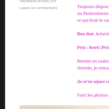
ORDINATEUR IMAC 21,5'
Toujours disponi
sur
Laisser un commentaire
VENTE
un Professionnel
OCCASION
ce qui était le c
IMAC
21,5′
Bon état
. Acheté
Prix : 800€
(
Pri
Remise en mains
chemin, je conna
(Je m’en sépare c
Voici les photos 