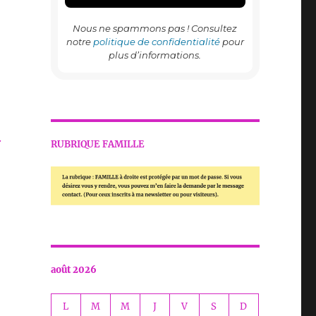
Nous ne spammons pas ! Consultez
notre
politique de confidentialité
pour
plus d’informations.
.
RUBRIQUE FAMILLE
août 2026
L
M
M
J
V
S
D