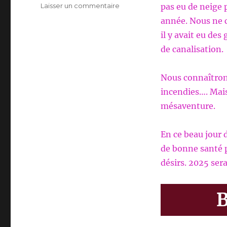
sur
Laisser un commentaire
pas eu de neige 
BONNE
année. Nous ne c
ANNEE
il y avait eu de
2025
de canalisation.
Nous connaîtrons
incendies…. Mais
mésaventure.
En ce beau jour 
de bonne santé 
désirs. 2025 ser