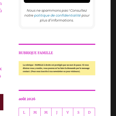
n
ù
Nous ne spammons pas ! Consultez
notre
politique de confidentialité
pour
plus d’informations.
RUBRIQUE FAMILLE
x
s
août 2026
L
M
M
J
V
S
D