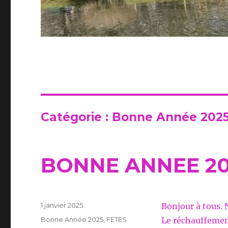
Catégorie :
Bonne Année 202
BONNE ANNEE 20
Publié
1 janvier 2025
Bonjour à tous. 
le
Catégories
Bonne Année 2025
,
FETES
Le réchauffemen