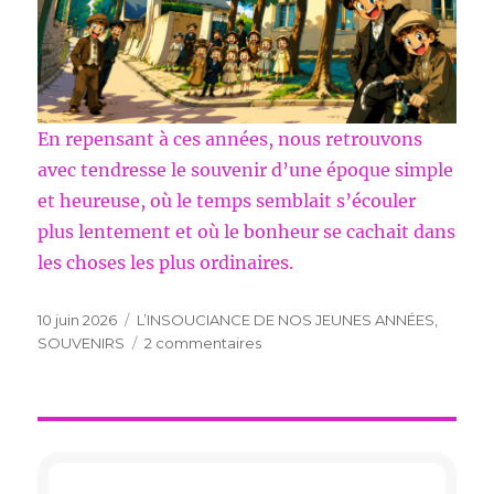
En repensant à ces années, nous retrouvons
avec tendresse le souvenir d’une époque simple
et heureuse, où le temps semblait s’écouler
plus lentement et où le bonheur se cachait dans
les choses les plus ordinaires.
Publié
Catégories
10 juin 2026
L’INSOUCIANCE DE NOS JEUNES ANNÉES
,
le
sur
SOUVENIRS
2 commentaires
L’INSOUCIANCE
DE
NOS
JEUNES
ANNEES