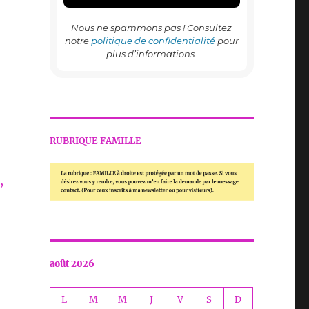
Nous ne spammons pas ! Consultez
notre
politique de confidentialité
pour
plus d’informations.
RUBRIQUE FAMILLE
,
août 2026
L
M
M
J
V
S
D