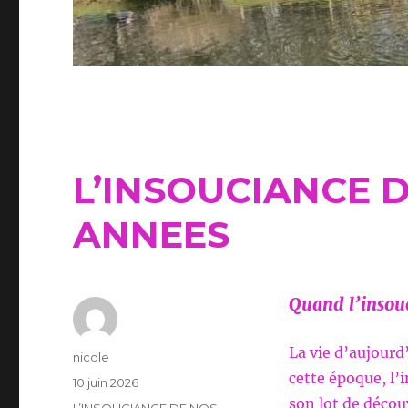
L’INSOUCIANCE 
ANNEES
Quand l’insou
La vie d’aujourd
Auteur
nicole
cette époque, l’
Publié
10 juin 2026
le
son lot de découv
Catégories