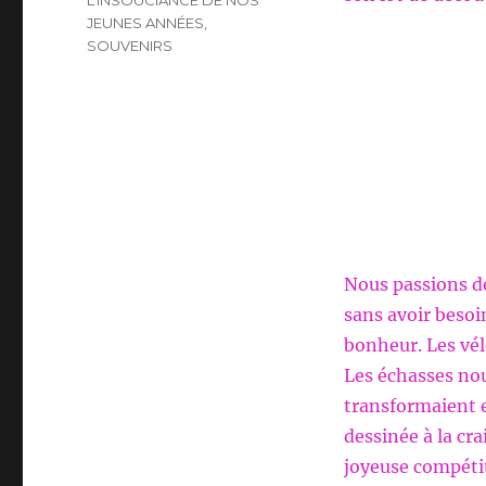
L’INSOUCIANCE DE NOS
JEUNES ANNÉES
,
SOUVENIRS
Nous passions des
sans avoir besoi
bonheur. Les vél
Les échasses nou
transformaient e
dessinée à la cra
joyeuse compéti