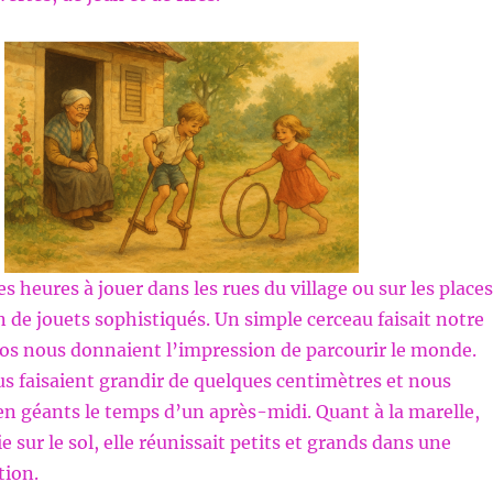
 heures à jouer dans les rues du village ou sur les places
n de jouets sophistiqués. Un simple cerceau faisait notre
os nous donnaient l’impression de parcourir le monde.
s faisaient grandir de quelques centimètres et nous
n géants le temps d’un après-midi. Quant à la marelle,
ie sur le sol, elle réunissait petits et grands dans une
tion.