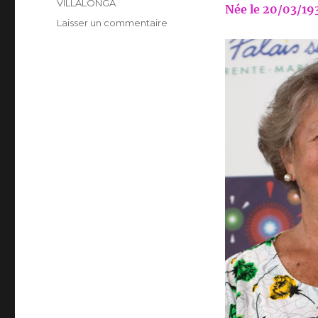
VILLALONGA
Née le 20/03/193
sur
Laisser un commentaire
MARTHE
VILLALONGA