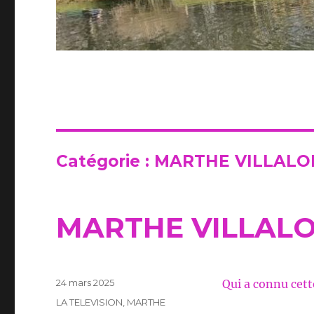
Catégorie :
MARTHE VILLAL
MARTHE VILLAL
Publié
24 mars 2025
Qui a connu cette
le
Catégories
LA TELEVISION
,
MARTHE