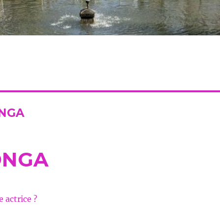
ONGA
ONGA
 actrice ?