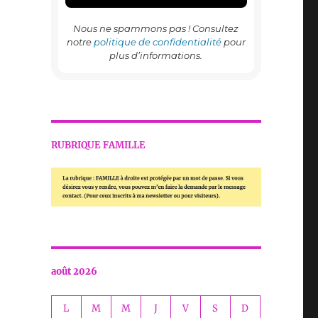
Nous ne spammons pas ! Consultez
notre
politique de confidentialité
pour
plus d’informations.
RUBRIQUE FAMILLE
août 2026
L
M
M
J
V
S
D