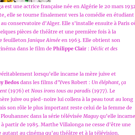
a est une actrice française née en Algérie le 20 mars 1932
te, elle se tourne finalement vers la comédie en étudiant
au conservatoire d’Alger. Elle s’installe ensuite à Paris o
elques pièces de théâtre et une première fois à la
e feuilleton
Janique Aimée
en 1963. Elle obtient son
cinéma dans le film de
Philippe Clair
:
Déclic et des
véritablement lorsqu’elle incarne la mère juive et
y Bedos
dans les films d’Yves Robert :
Un éléphant, ça
ent
(1976) et
Nous irons tous au paradis
(1977). Le
re juive ou pied-noire lui collera à la peau tout au long
ais son rôle le plus important reste celui de la femme de
Plouhannec dans la série télévisée
Maguy
qu’elle incarn
 à partir de 1985. Marthe Villalonga ne cesse d’être une
e autant au cinéma qu’au théâtre et à la télévision.