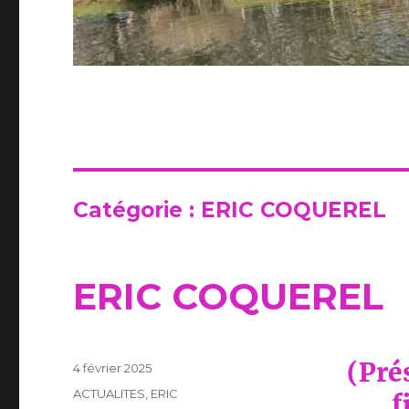
Catégorie :
ERIC COQUEREL
ERIC COQUEREL
(Pré
Publié
4 février 2025
le
Catégories
ACTUALITES
,
ERIC
f