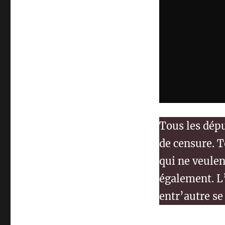
Tous les dépu
de censure. T
qui ne veulen
également. L’
entr’autre se