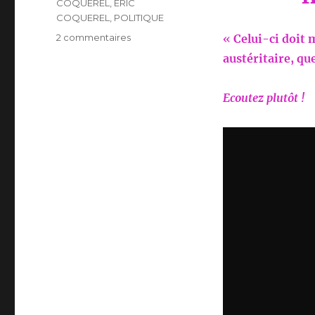
COQUEREL
,
ERIC
COQUEREL
,
POLITIQUE
sur
2 commentaires
«
Celui-ci doit 
ERIC
austéritaire, q
COQUEREL
Ecoutez plutôt !