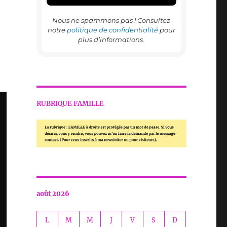
Nous ne spammons pas ! Consultez
notre
politique de confidentialité
pour
plus d’informations.
RUBRIQUE FAMILLE
août 2026
L
M
M
J
V
S
D