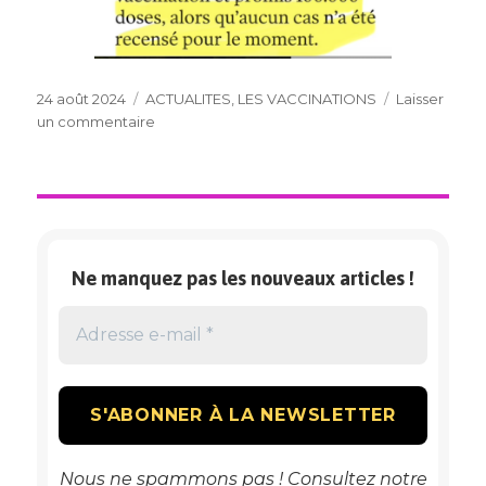
Publié
Catégories
24 août 2024
ACTUALITES
,
LES VACCINATIONS
Laisser
le
sur
un commentaire
VACCIN
CONTRE
LA
BRONCHIOLITE
Ne manquez pas les nouveaux articles !
Nous ne spammons pas ! Consultez notre