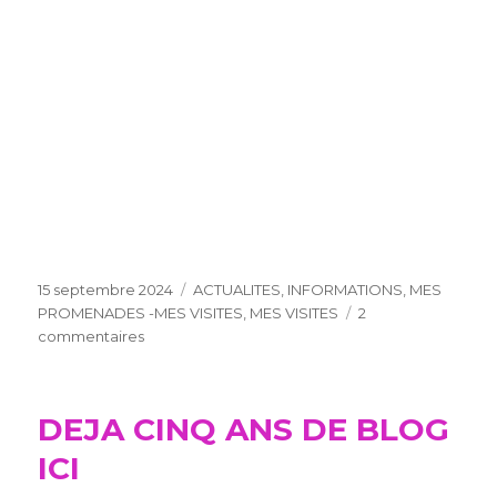
Publié
Catégories
15 septembre 2024
ACTUALITES
,
INFORMATIONS
,
MES
le
PROMENADES -MES VISITES
,
MES VISITES
2
sur
commentaires
PARLONS
PÉPINIÈRE
À
DEJA CINQ ANS DE BLOG
ST
GENOUPH
ICI
(37)