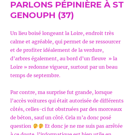
PARLONS PÉPINIÈRE À ST
CARTES
POSTALES
GENOUPH (37)
ANCIENNES
OU
(CPA)
Un lieu boisé longeant la Loire, endroit très
calme et agréable, qui permet de se ressourcer
et de profiter idéalement de la verdure,
d’arbres également, au bord d’un fleuve » la
Loire » redonne vigueur, surtout par un beau
temps de septembre.
Par contre, ma surprise fut grande, lorsque
l’accès voitures qui était autorisée de différents
côtés, celles-ci fut obstruées par des morceaux
de béton, sauf un côté. Cela m’a donc posé
question
Et donc je ne me suis pas arrêtée
à ce doute, l’informatique est bien utile en