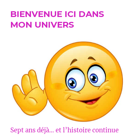
AIDE
POUR
BIENVENUE ICI DANS
VENIR
SOUTENIR
MON UNIVERS
UN
COMMERCE
DE
CAMPAGNE
POUR
RESTER
« OUVERT ».
Sept ans déjà… et l’histoire continue