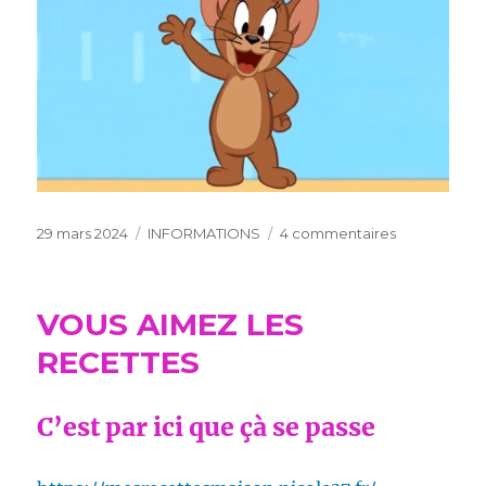
Publié
Catégories
sur
29 mars 2024
INFORMATIONS
4 commentaires
le
DEJA
CINQ
ANS
VOUS AIMEZ LES
DE
BLOG
RECETTES
ICI
C’est par ici que çà se passe