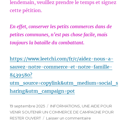
lendemain, veuillez prendre le temps et signez
cette pétition.
En effet, conserver les petits commerces dans de
petites communes, n’est pas chose facile, mais
toujours la bataille du combattant.
https://www.leetchi.com/fr/c/aidez-nous-a-
sauvez-notre-commerce-et-notre-famille-
8439580?
utm_source=copylink&utm_medium=social_s
haring&utm_campaign=pot
Publié
Catégories
19 septembre 2025
INFORMATIONS
,
UNE AIDE POUR
le
VENIR SOUTENIR UN COMMERCE DE CAMPAGNE POUR
sur
RESTER OUVERT
Laisser un commentaire
UNE