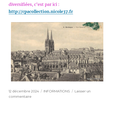
diversifiées, c’est par ici :
http://cpacollection.nicole37.fr
Publié
Catégories
12 décembre 2024
INFORMATIONS
Laisser un
le
sur
commentaire
VOUS
AIMEZ
LES