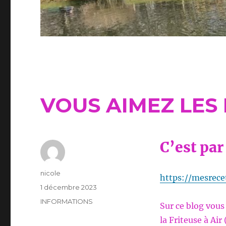
VOUS AIMEZ LES
C’est par
Auteur
nicole
https://mesrece
Publié
1 décembre 2023
le
Catégories
INFORMATIONS
Sur ce blog vous
la Friteuse à Air