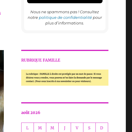
Nous ne spammons pas ! Consultez
s
notre
politique de confidentialité
pour
plus d’informations.
RUBRIQUE FAMILLE
août 2026
L
M
M
J
V
S
D