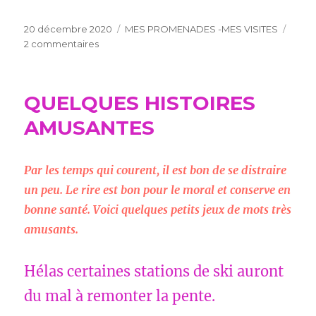
Publié
Catégories
20 décembre 2020
MES PROMENADES -MES VISITES
le
sur
2 commentaires
LES
GOUFFRES
DE
QUELQUES HISTOIRES
PADIRAC
AMUSANTES
Par les temps qui courent, il est bon de se distraire
un peu. Le rire est bon pour le moral et conserve en
bonne santé. Voici quelques petits jeux de mots très
amusants.
Hélas certaines stations de ski auront
du mal à remonter la pente.