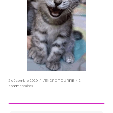
Publié
Catégories
2 décembre 2020
L'ENDROIT DU RIRE
2
le
sur
commentaires
LE
SKI