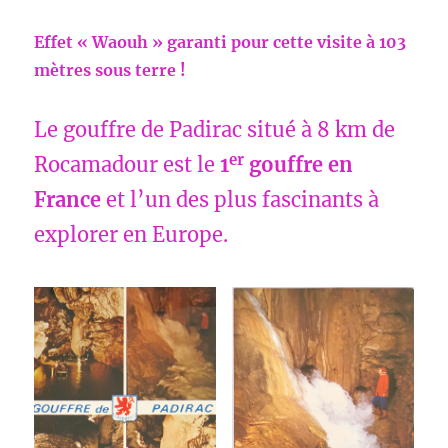
Effet « Waouh » garanti pour cette visite à 103
mètres sous terre !
Le gouffre de Padirac situé à 8 km de
er
Rocamadour est le
1
gouffre en
France
et l’un des plus fascinants à
explorer en Europe.