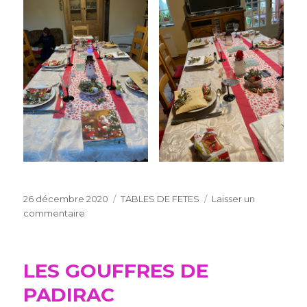
Publié
Catégories
26 décembre 2020
TABLES DE FETES
Laisser un
le
sur
commentaire
TABLE
DE
FETES
LES GOUFFRES DE
(suite)
PADIRAC