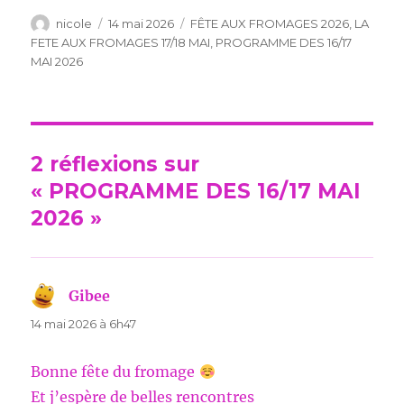
Auteur
Publié
Catégories
nicole
14 mai 2026
FÊTE AUX FROMAGES 2026
,
LA
le
FETE AUX FROMAGES 17/18 MAI
,
PROGRAMME DES 16/17
MAI 2026
2 réflexions sur
« PROGRAMME DES 16/17 MAI
2026 »
Gibee
dit :
14 mai 2026 à 6h47
Bonne fête du fromage
Et j’espère de belles rencontres