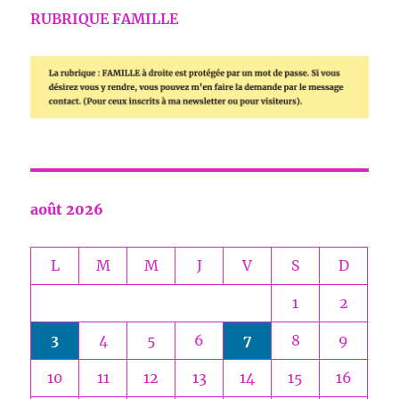
RUBRIQUE FAMILLE
août 2026
L
M
M
J
V
S
D
1
2
3
4
5
6
7
8
9
10
11
12
13
14
15
16