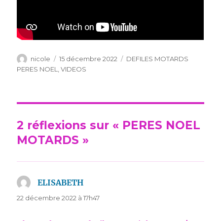
Auteur
Publié
Catégories
nicole
15 décembre 2022
DEFILES MOTARDS
le
PERES NOEL
,
VIDEOS
2 réflexions sur « PERES NOEL
MOTARDS »
ELISABETH
dit :
22 décembre 2022 à 17h47