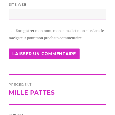
SITE WEB
Enregistrer mon nom, mon e-mail et mon site dans le
navigateur pour mon prochain commentaire.
Navigation
PRÉCÉDENT
de
MILLE PATTES
Publication
précédente :
l’article
SUIVANT