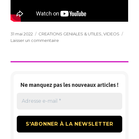
Publié
Catégories
31 mai 2022
CREATIONS GENIALES & UTILES
,
VIDEOS
le
sur
Laisser un commentaire
CREATIONS
PINCES
A
LINGE
ET
AUTRES…
Ne manquez pas les nouveaux articles !