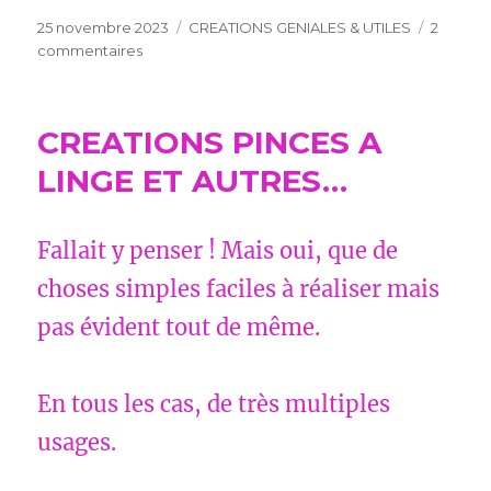
Publié
Catégories
25 novembre 2023
CREATIONS GENIALES & UTILES
2
le
sur
commentaires
DECOS
PLIAGES
ORIGAMI
CREATIONS PINCES A
LINGE ET AUTRES…
Fallait y penser ! Mais oui, que de
choses simples faciles à réaliser mais
pas évident tout de même.
En tous les cas, de très multiples
usages.