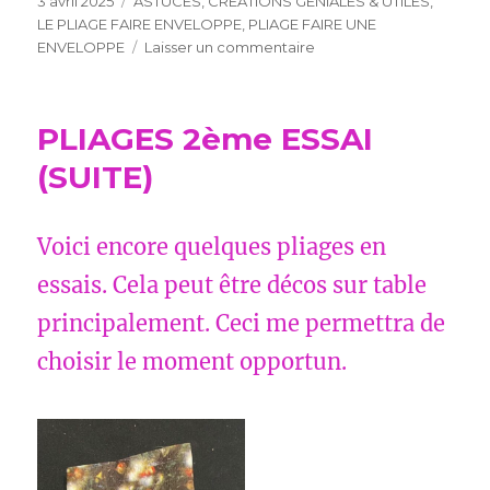
3 avril 2025
ASTUCES
,
CREATIONS GENIALES & UTILES
,
le
LE PLIAGE FAIRE ENVELOPPE
,
PLIAGE FAIRE UNE
sur
ENVELOPPE
Laisser un commentaire
PLIAGE
FAIRE
UNE
PLIAGES 2ème ESSAI
ENVELOPPE
(SUITE)
Voici encore quelques pliages en
essais. Cela peut être décos sur table
principalement. Ceci me permettra de
choisir le moment opportun.