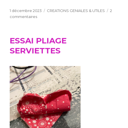
Publié
Catégories
1 décembre 2023
CREATIONS GENIALES & UTILES
2
le
sur
commentaires
BOTTES
DU
PERE
ESSAI PLIAGE
NOEL
SERVIETTES