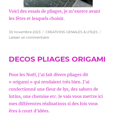
Voici des essais de pliages, je m’exerce avant
les fêtes et lesquels choisir.
Publié
Catégories
30 novembre 2023
CREATIONS GENIALES & UTILES
le
sur
Laisser un commentaire
ESSAI
PLIAGE
SERVIETTES
DECOS PLIAGES ORIGAMI
Pour les Noël, j’ai fait divers pliages dit
« origami » qui rendaient très bien. J’ai
confectionné une fleur de lys, des sabots de
lutins, une chemise etc. Je vais vous mettre ici
mes différentes réalisations si des fois vous
êtes à court d’idées.