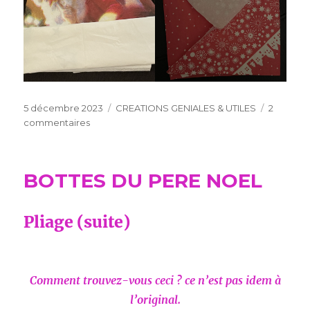
Publié
Catégories
5 décembre 2023
CREATIONS GENIALES & UTILES
2
le
sur
commentaires
PLIAGES
2ème
ESSAI
BOTTES DU PERE NOEL
(SUITE)
Pliage (suite)
Comment trouvez-vous ceci ? ce n’est pas idem à
l’original.