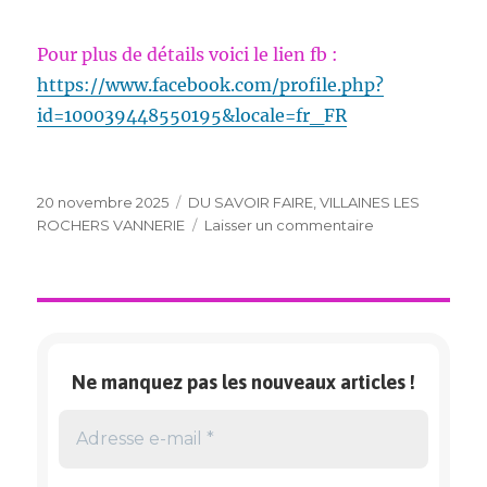
Pour plus de détails voici le lien fb :
https://www.facebook.com/profile.php?
id=100039448550195&locale=fr_FR
Publié
Catégories
20 novembre 2025
DU SAVOIR FAIRE
,
VILLAINES LES
le
sur
ROCHERS VANNERIE
Laisser un commentaire
Villaines-
les-
Rochers,
village
emblématique
de
Ne manquez pas les nouveaux articles !
la
vannerie