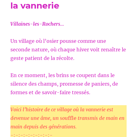
la vannerie
Villaines-les-Rochers…
Un village où l’osier pousse comme une
seconde nature, où chaque hiver voit renaître le
geste patient de la récolte.
En ce moment, les brins se coupent dans le
silence des champs, promesse de paniers, de
formes et de savoir-faire tressés.
Voici l’histoire de ce village
où la vannerie
est
devenue une âme, un sou
ffle
transmis de main en
main depui
s des générations
.
-:-:-:-:-:-:-:-:-