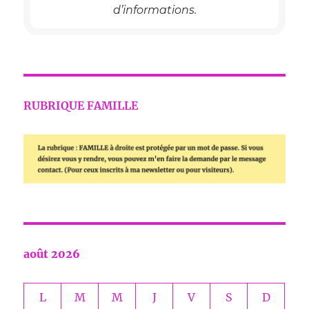
d’informations.
RUBRIQUE FAMILLE
août 2026
L
M
M
J
V
S
D