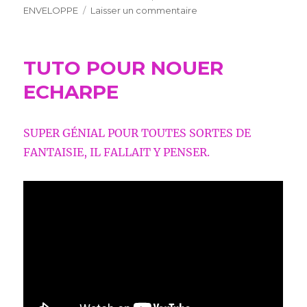
sur
ENVELOPPE
Laisser un commentaire
PLIAGE
FAIRE
UNE
TUTO POUR NOUER
ENVELOPPE
ECHARPE
SUPER GÉNIAL POUR TOUTES SORTES DE
FANTAISIE, IL FALLAIT Y PENSER.