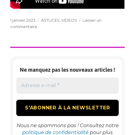
Publié
Catégories
1 janvier 2023
ASTUCES
,
VIDEOS
Laisser un
le
sur
commentaire
TUTO
POUR
NOUER
ECHARPE
Ne manquez pas les nouveaux articles !
Nous ne spammons pas ! Consultez notre
politique de confidentialité
pour plus