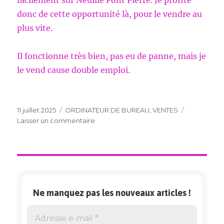
donc de cette opportunité là, pour le vendre au
plus vite.
Il fonctionne très bien, pas eu de panne, mais je
le vend cause double emploi.
Publié
Catégories
11 juillet 2025
ORDINATEUR DE BUREAU
,
VENTES
le
sur
Laisser un commentaire
ORDINATEUR
DE
BUREAU
Ne manquez pas les nouveaux articles !