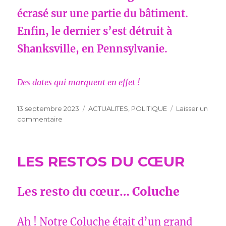
écrasé sur une partie du bâtiment.
Enfin, le dernier s’est détruit à
Shanksville, en Pennsylvanie.
Des dates qui marquent en effet !
Publié
Catégories
13 septembre 2023
ACTUALITES
,
POLITIQUE
Laisser un
le
sur
commentaire
Date
du
11septembre
LES RESTOS DU CŒUR
Les resto du cœur…
Coluche
Ah ! Notre Coluche était d’un grand