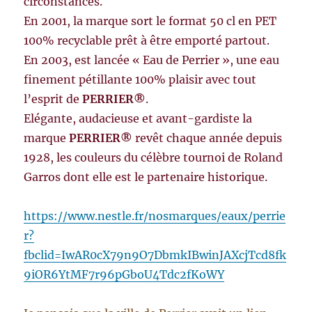
circonstances.
En 2001, la marque sort le format 50 cl en PET
100% recyclable prêt à être emporté partout.
En 2003, est lancée « Eau de Perrier », une eau
finement pétillante 100% plaisir avec tout
l’esprit de
PERRIER®
.
Elégante, audacieuse et avant-gardiste la
marque
PERRIER®
revêt chaque année depuis
1928, les couleurs du célèbre tournoi de Roland
Garros dont elle est le partenaire historique.
https://www.nestle.fr/nosmarques/eaux/perrie
r?
fbclid=IwAR0cX79n9O7DbmkIBwinJAXcjTcd8fk
9iOR6YtMF7r96pGboU4Tdc2fKoWY