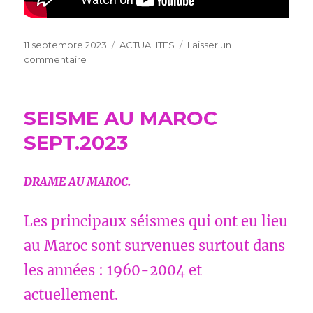
Publié
Catégories
11 septembre 2023
ACTUALITES
Laisser un
le
sur
commentaire
LES
RESTOS
DU
SEISME AU MAROC
CŒUR
SEPT.2023
DRAME AU MAROC.
Les principaux séismes qui ont eu lieu
au Maroc sont survenues surtout dans
les années : 1960-2004 et
actuellement.