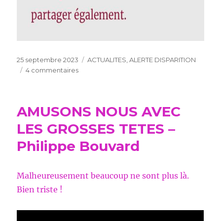
Publié
Catégories
25 septembre 2023
ACTUALITES
,
ALERTE DISPARITION
le
sur
4 commentaires
DISPARITION
« NOISETTE »
AMUSONS NOUS AVEC
LES GROSSES TETES –
Philippe Bouvard
Malheureusement beaucoup ne sont plus là.
Bien triste !