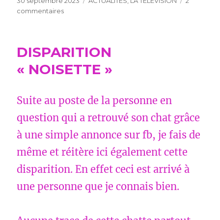
Publié
Catégories
30 septembre 2023
ACTUALITES
,
LA TELEVISION
2
le
sur
commentaires
LE
JOURNALISME
A
DISPARITION
TOURS
« NOISETTE »
Suite au poste de la personne en
question qui a retrouvé son chat grâce
à une simple annonce sur fb, je fais de
même et réitère ici également cette
disparition. En effet ceci est arrivé à
une personne que je connais bien.