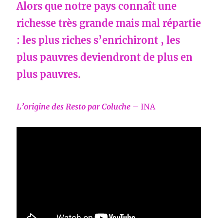
Alors que notre pays connaît une
richesse très grande mais mal répartie
: les plus riches s’enrichiront , les
plus pauvres deviendront de plus en
plus pauvres.
L’origine des Resto par Coluche
– INA