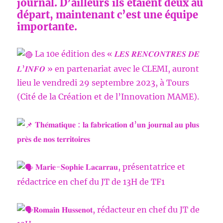
journal. D’ailleurs ils étaient deux au
départ, maintenant c’est une équipe
importante.
La 10e édition des « 𝑳𝑬𝑺 𝑹𝑬𝑵𝑪𝑶𝑵𝑻𝑹𝑬𝑺 𝑫𝑬
𝑳’𝑰𝑵𝑭𝑶 » en partenariat avec le CLEMI, auront
lieu le vendredi 29 septembre 2023, à Tours
(Cité de la Création et de l’Innovation MAME).
𝐓𝐡𝐞́𝐦𝐚𝐭𝐢𝐪𝐮𝐞 : 𝐥𝐚 𝐟𝐚𝐛𝐫𝐢𝐜𝐚𝐭𝐢𝐨𝐧 𝐝’𝐮𝐧 𝐣𝐨𝐮𝐫𝐧𝐚𝐥 𝐚𝐮 𝐩𝐥𝐮𝐬
𝐩𝐫𝐞̀𝐬 𝐝𝐞 𝐧𝐨𝐬 𝐭𝐞𝐫𝐫𝐢𝐭𝐨𝐢𝐫𝐞𝐬
𝐌𝐚𝐫𝐢𝐞-𝐒𝐨𝐩𝐡𝐢𝐞 𝐋𝐚𝐜𝐚𝐫𝐫𝐚𝐮, présentatrice et
rédactrice en chef du JT de 13H de TF1
𝐑𝐨𝐦𝐚𝐢𝐧 𝐇𝐮𝐬𝐬𝐞𝐧𝐨𝐭, rédacteur en chef du JT de