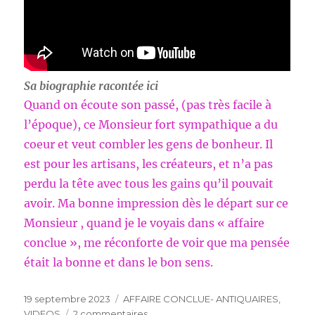
Sa biographie racontée ici
Quand on écoute son passé, (pas très facile à
l’époque), ce Monsieur fort sympathique a du
coeur et veut combler les gens de bonheur. Il
est pour les artisans, les créateurs, et n’a pas
perdu la tête avec tous les gains qu’il pouvait
avoir. Ma bonne impression dès le départ sur ce
Monsieur , quand je le voyais dans « affaire
conclue », me réconforte de voir que ma pensée
était la bonne et dans le bon sens.
Publié
Catégories
19 septembre 2023
AFFAIRE CONCLUE- ANTIQUAIRES
,
le
sur
VIDEOS
2 commentaires