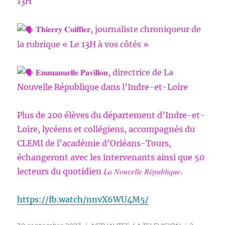
13H
𝐓𝐡𝐢𝐞𝐫𝐫𝐲 𝐂𝐨𝐢𝐟𝐟𝐢𝐞𝐫, journaliste chroniqueur de
la rubrique « Le 13H à vos côtés »
𝐄𝐦𝐦𝐚𝐧𝐮𝐞𝐥𝐥𝐞 𝐏𝐚𝐯𝐢𝐥𝐥𝐨𝐧, directrice de La
Nouvelle République dans l’Indre-et-Loire
Plus de 200 élèves du département d’Indre-et-
Loire, lycéens et collégiens, accompagnés du
CLEMI de l’académie d’Orléans-Tours,
échangeront avec les intervenants ainsi que 50
lecteurs du quotidien 𝐿𝑎 𝑁𝑜𝑢𝑣𝑒𝑙𝑙𝑒 𝑅𝑒́𝑝𝑢𝑏𝑙𝑖𝑞𝑢𝑒.
https://fb.watch/nnvX6WU4M5/