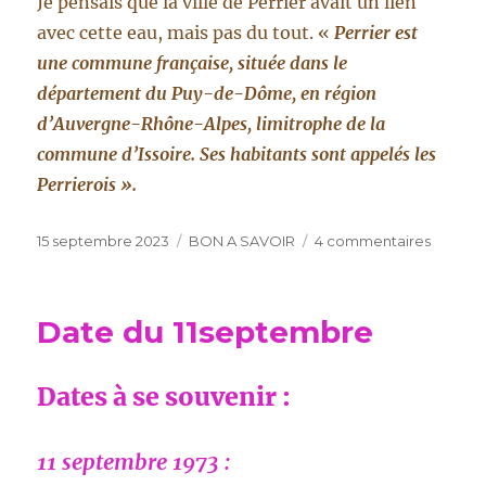
Je pensais que la ville de Perrier avait un lien
avec cette eau, mais pas du tout. «
Perrier est
une commune française, située dans le
département du Puy-de-Dôme, en région
d’Auvergne-Rhône-Alpes, limitrophe de la
commune d’Issoire. Ses habitants sont appelés les
Perrierois ».
Publié
Catégories
sur
15 septembre 2023
BON A SAVOIR
4 commentaires
le
PERRIE
Date du 11septembre
Dates à se souvenir :
11 septembre 1973 :