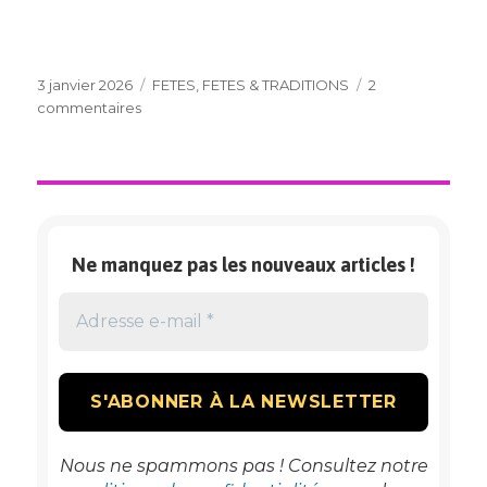
Publié
Catégories
3 janvier 2026
FETES
,
FETES & TRADITIONS
2
le
sur
commentaires
UNE
ANNEE
RYTHMEE
PAR
LES
FETES
Ne manquez pas les nouveaux articles !
ET
TRADITIONS
Nous ne spammons pas ! Consultez notre