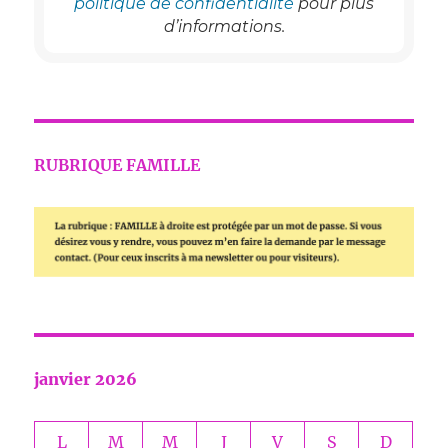
politique de confidentialité
pour plus
d’informations.
RUBRIQUE FAMILLE
janvier 2026
L
M
M
J
V
S
D