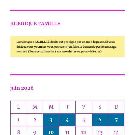
RUBRIQUE FAMILLE
juin 2026
L
M
M
J
V
S
D
1
2
3
4
5
6
7
8
9
10
11
12
13
14