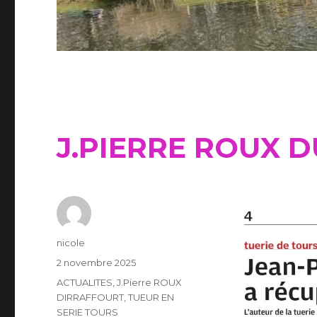
J.PIERRE ROUX 
Auteur
nicole
Publié
2 novembre 2025
le
Catégories
ACTUALITES
,
J.Pierre ROUX
DIRRAFFOURT
,
TUEUR EN
SERIE TOURS