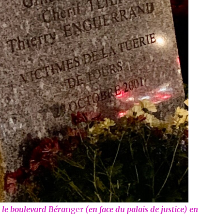
r le boulevard Béra
nger
(en face du palais de justice) en