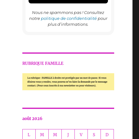
Nous ne spammons pas ! Consultez
notre
politique de confidentialité
pour
plus d’informations.
RUBRIQUE FAMILLE
août 2026
L
M
M
J
V
S
D