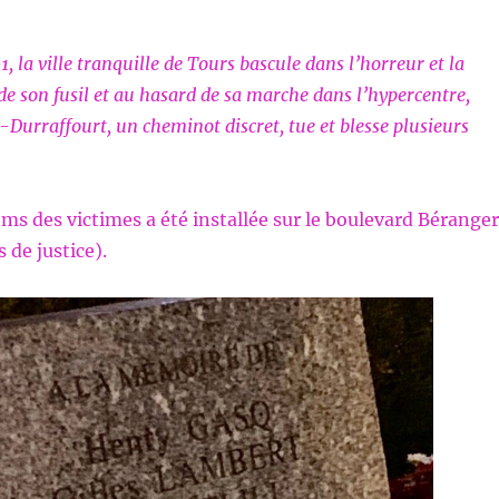
, la ville tranquille de Tours bascule dans l’horreur et la
de son fusil et au hasard de sa marche dans l’hypercentre,
Durraffourt, un cheminot discret, tue et blesse plusieurs
ms des victimes a été installée sur le boulevard Béranger
s de justice).